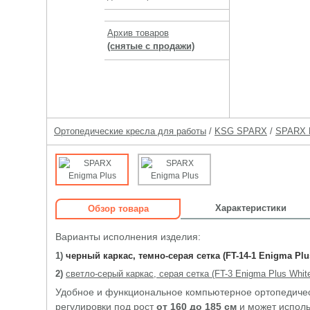
Архив товаров
(снятые с продажи)
Ортопедические кресла для работы
/
KSG SPARX
/
SPARX 
Характеристики
Обзор товара
Варианты исполнения изделия:
1)
черный каркас, темно-серая сетка (FT-14-1 Enigma Plus
2)
светло-серый каркас, серая сетка (FT-3 Enigma Plus Whit
Удобное и функциональное компьютерное ортопедическ
регулировки под рост
от 160 до 185 см
и может испол