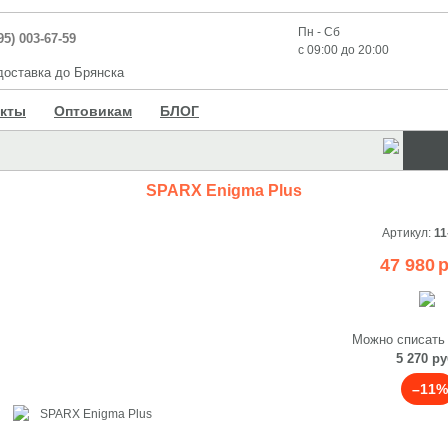
Пн - Сб
95) 003-67-59
с 09:00 до 20:00
оставка до Брянска
акты
Оптовикам
БЛОГ
SPARX Enigma Plus
Артикул:
11
47 980
р
Можно списать
5 270 ру
–11%