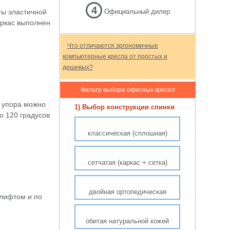
4
ты эластичной
Официальный дилер
аркас выполнен
Что отличаются эргономичные
компьютерные кресла от простых и
дешевых?
Фильтр выбора офисных кресел
 упора можно
1) Выбор конструкции спинки
о 120 градусов
классическая (сплошная)
сетчатая (каркас + сетка)
двойная ортопедическая
-лифтом и по
обитая натуральной кожей