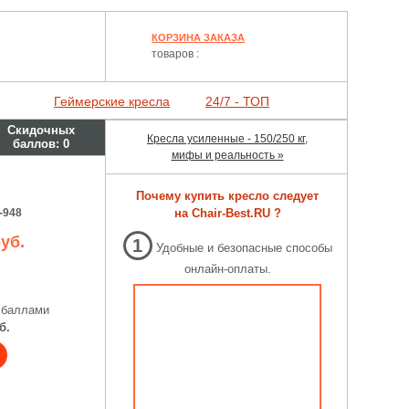
КОРЗИНА ЗАКАЗА
товаров :
Геймерские кресла
24/7 - ТОП
Скидочных
Кресла усиленные - 150/250 кг,
баллов:
0
мифы и реальность »
Почему купить кресло следует
-948
на Chair-Best.RU ?
уб.
1
Удобные и безопасные способы
онлайн-оплаты.
 баллами
б.