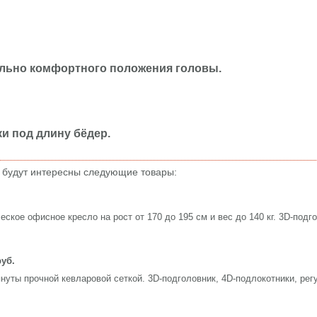
ально комфортного положения головы.
и под длину бёдер.
 будут интересны следующие товары:
ское офисное кресло на рост от 170 до 195 см и вес до 140 кг. 3D-подго
руб.
януты прочной кевларовой сеткой. 3D-подголовник, 4D-подлокотники, ре