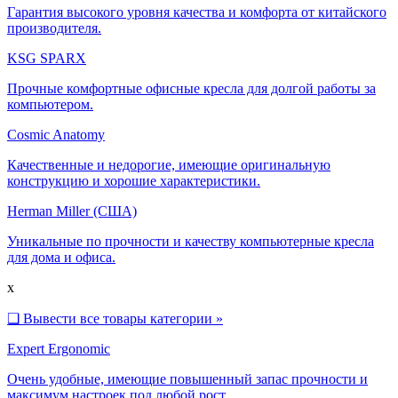
Гарантия высокого уровня качества и комфорта от китайского
производителя.
KSG SPARX
Прочные комфортные офисные кресла для долгой работы за
компьютером.
Cosmic Anatomy
Качественные и недорогие, имеющие оригинальную
конструкцию и хорошие характеристики.
Herman Miller (США)
Уникальные по прочности и качеству компьютерные кресла
для дома и офиса.
x
❑
Вывести все товары категории »
Expert Ergonomic
Очень удобные, имеющие повышенный запас прочности и
максимум настроек под любой рост.