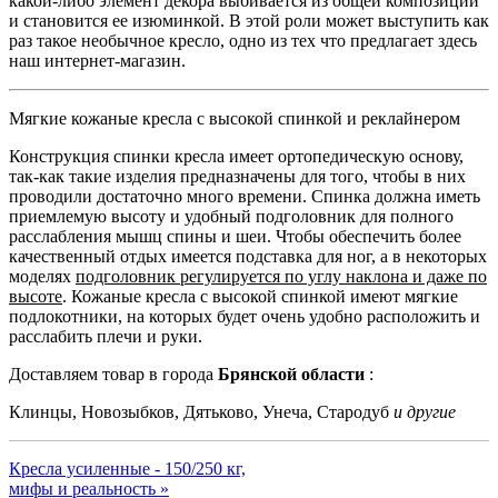
какой-либо элемент декора выбивается из общей композиции
и становится ее изюминкой. В этой роли может выступить как
раз такое необычное кресло, одно из тех что предлагает здесь
наш интернет-магазин.
Мягкие кожаные кресла с высокой спинкой и реклайнером
Конструкция спинки кресла имеет ортопедическую основу,
так-как такие изделия предназначены для того, чтобы в них
проводили достаточно много времени. Спинка должна иметь
приемлемую высоту и удобный подголовник для полного
расслабления мышц спины и шеи. Чтобы обеспечить более
качественный отдых имеется подставка для ног, а в некоторых
моделях
подголовник регулируется по углу наклона и даже по
высоте
. Кожаные кресла с высокой спинкой имеют мягкие
подлокотники, на которых будет очень удобно расположить и
расслабить плечи и руки.
Доставляем товар в города
Брянской области
:
Клинцы, Новозыбков, Дятьково, Унеча, Стародуб
и другие
Кресла усиленные - 150/250 кг,
мифы и реальность »