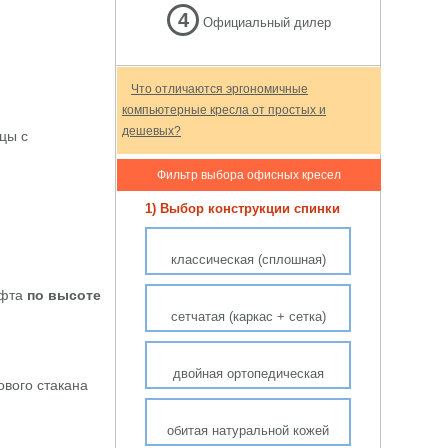
4
Официальный дилер
Что отличаются эргономичные
компьютерные кресла от простых и
дешевых?
цы с
Фильтр выбора офисных кресел
1) Выбор конструкции спинки
классическая (сплошная)
ифта
по высоте
сетчатая (каркас + сетка)
двойная ортопедическая
ового стакана
обитая натуральной кожей