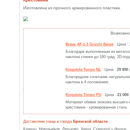
Изготовлена из прочного армированного пластика.
Возможно
Brave AF-1-3 Grizzly Beige
Цена :
Благодаря выполненным из металла
наклона спинки до 180 град, 2D-под
Kingstyle Tonpo NL
Цена :
29 890 
Благородное сочетание натуральной
наклона в 4 положениях.
Kingstyle Tonpo PU
Цена :
21 000
Материал обивки экокожа высшего к
крестовина - хромированная сталь.
Доставляем товар в города
Брянской области
:
Клинцы, Новозыбков, Дятьково, Унеча, Стародуб
и другие