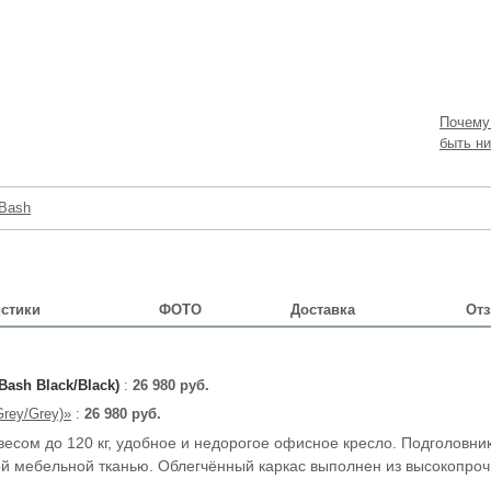
Почему
быть ни
Bash
стики
ФОТО
Доставка
Отз
Bash Black/Black)
:
26 980 руб.
Grey/Grey)»
:
26 980 руб.
весом до 120 кг, удобное и недорогое офисное кресло. Подголовник
кой мебельной тканью. Облегчённый каркас выполнен из высокопроч