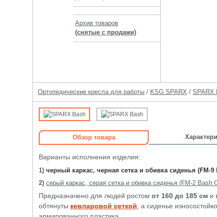
Архив товаров
(снятые с продажи)
Ортопедические кресла для работы
/
KSG SPARX
/
SPARX 
Характери
Обзор товара
Варианты исполнения изделия:
1)
черный каркас, черная сетка и обивка сиденья (FM-9 
2)
серый каркас, серая сетка и обивка сиденья (FM-2 Bash 
Предназначено для людей ростом
от 160 до 185 см
и 
обтянуты
кевларовой сеткой
, а сиденье износостой
армированного пластика.