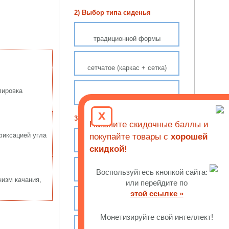
2) Выбор типа сиденья
традиционной формы
сетчатое (каркас + сетка)
лировка
седловидный профиль
x
3) С какими регулировками
Накопите скидочные баллы и
фиксацией угла
покупайте товары с
хорошей
настройка высоты спинки
скидкой!
Воспользуйтесь кнопкой сайта:
поясничный упор
низм качания,
или перейдите по
этой ссылке »
глубина сиденья (слайдер)
Монетизируйте свой интеллект!