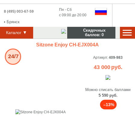
Пн - Сб
8 (495) 003-67-59
с 09:00 до 20:00
•
Брянск
Скидочных
▼
Каталог
баллов:
0
Sitzone Enjoy CH-EJX004A
24/7
Артикул:
409-983
43 000
руб.
Можно списать баллами
5 590 руб.
–13%