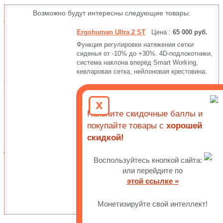
Возможно будут интересны следующие товары:
Ergohuman Ultra 2 ST
Цена :
65 000 руб.
Функция регулировки натяжения сетки
сиденья от -10% до +30%. 4D-подлокотники,
система наклона вперёд Smart Working,
кевларовая сетка, нейлоновая крестовина.
Ergohuman Ultra 2 ST Legrest
Цена :
75
x
500 руб.
Накопите скидочные баллы и
Оснащённое съёмной подставкой для ног,
функцией Smart Working и регулировкой
покупайте товары с
хорошей
натяжения сетки сиденья - удобное и
скидкой!
прочное эргономичное офисное кресло.
Воспользуйтесь кнопкой сайта:
Sitzone Chillax CH-517A
Цена :
22 000 руб.
или перейдите по
Сетчатая ортопедическая спинка с
этой ссылке »
акцентированной поддержкой поясницы,
кнопочное управление регулировкой глубины
сиденья, 3D-подлокотники.
Монетизируйте свой интеллект!