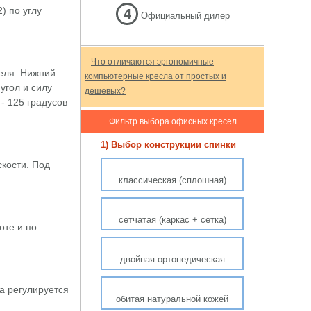
) по углу
4
Официальный дилер
Что отличаются эргономичные
еля. Нижний
компьютерные кресла от простых и
угол и силу
дешевых?
- 125 градусов
Фильтр выбора офисных кресел
1) Выбор конструкции спинки
кости. Под
классическая (сплошная)
сетчатая (каркас + сетка)
оте и по
двойная ортопедическая
а регулируется
обитая натуральной кожей