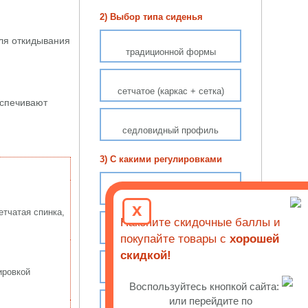
2) Выбор типа сиденья
ля откидывания
традиционной формы
сетчатое (каркас + сетка)
еспечивают
седловидный профиль
3) С какими регулировками
настройка высоты спинки
x
етчатая спинка,
Накопите скидочные баллы и
поясничный упор
покупайте товары с
хорошей
скидкой!
ировкой
глубина сиденья (слайдер)
Воспользуйтесь кнопкой сайта:
или перейдите по