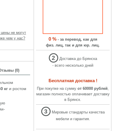
 цены не могут
же чем у нас?
0 %
- за перевод, как для
физ. лиц, так и для юр. лиц.
2
Доставка до Брянска
- всего несколько дней
Отзывы (0)
Бесплатная доставка !
тельном
0 кг
и ростом
При покупке на сумму
от 60000 рублей
,
магазин полностью оплачивает доставку
в Брянск.
ную
ми-
3
Мировые стандарты качества
мебели и гарантия.