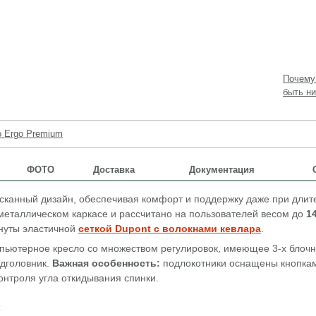
Почему
быть ни
o Ergo Premium
ФОТО
Доставка
Документация
ысканный дизайн, обеспечивая комфорт и поддержку даже при дли
еталлическом каркасе и рассчитано на пользователей весом до
14
януты эластичной
сеткой Dupont с волокнами кевлара
.
мпьютерное кресло со множеством регулировок, имеющее 3-х блоч
дголовник.
Важная особенность:
подлокотники оснащены кнопка
онтроля угла откидывания спинки.
к