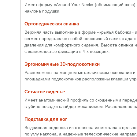
Имеет форму «Around Your Neck» (обнимающий шею) и 
наклона подушки.
Ортопедическая спинка
Верхняя часть выполнена в форме «крылья бабочки» и
сегмент представляет собой поясничный валик с адапт
давления для комфортного сидения.
Высота спинки
н
с возможностью фиксации в 4-х позициях.
Эргономичные 3D-подлокотники
Расположены на мощном металлическом основании и ре
площадками подлокотников расположены клавиши упра
Сетчатое сиденье
Имеет анатомический профиль со скошенными передним
глубине посадки слайдер-механизмом. Расположено н
Подставка для ног
Выдвижная подножка изготовлена из металла с цельно
по углу наклона, а надежные телескопические направл