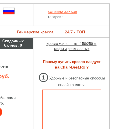
КОРЗИНА ЗАКАЗА
товаров :
Геймерские кресла
24/7 - ТОП
Скидочных
Кресла усиленные - 150/250 кг,
баллов:
0
мифы и реальность »
Почему купить кресло следует
7-918
на Chair-Best.RU ?
руб.
1
Удобные и безопасные способы
онлайн-оплаты.
 баллами
уб.