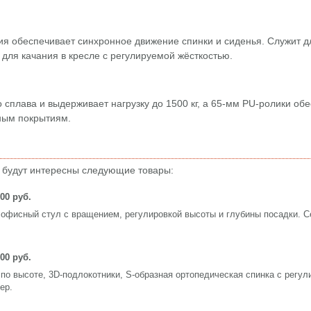
я обеспечивает синхронное движение спинки и сиденья. Служит д
е для качания в кресле с регулируемой жёсткостью.
сплава и выдерживает нагрузку до 1500 кг, а 65-мм PU-ролики об
ным покрытиям.
 будут интересны следующие товары:
000 руб.
офисный стул с вращением, регулировкой высоты и глубины посадки. С
500 руб.
по высоте, 3D-подлокотники, S-образная ортопедическая спинка c регул
ер.