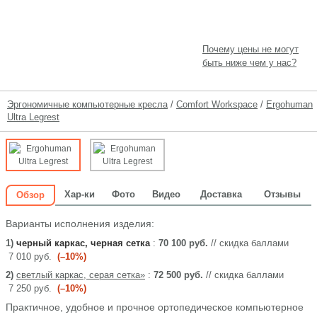
Почему цены не могут
быть ниже чем у нас?
Эргономичные компьютерные кресла
/
Comfort Workspace
/
Ergohuman
Ultra Legrest
Хар-ки
Фото
Видео
Доставка
Отзывы
Обзор
Варианты исполнения изделия:
1)
черный каркас, черная сетка
:
70 100 руб.
// скидка баллами
7 010 руб.
(–10%)
2)
светлый каркас, серая сетка»
:
72 500 руб.
// скидка баллами
7 250 руб.
(–10%)
Практичное, удобное и прочное ортопедическое компьютерное