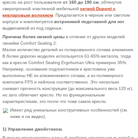
кресло на рост пользователя
от 160 до 190 см
, обтянутое
сверхпрочной эластичной мебельной
сеткой Dupont с
кевларовым волокном
. Предлагается в чёрном или светлом
корпусе и комплектуется
встроенной подставкой для ног
выдвигаемой из под сиденья.
Причина более низкой цены
в отличие от других моделей
линейки Comfort Seating 2:
Малое количество деталей из полированного сплава алюминия.
В более дорогих моделях используется 61-65% металла, тогда
как в кресле Comfort Seating Ergohuman Ultra примерно 35%.
Например, основания подлокотников и крестовина уже
выполнены НЕ из алюминиевого сплава, а из полимерного
композита FPS и нейлона соответственно. Это несколько
снижает прочность конструкции (до максимального веса 120 кг),
но зато облегчает кресло. Но по функциональным
характеристикам, это почти что тоже самое кресло.
Имеет ряд уникальных конструктивных особенностей (см.
ниже и на видео).
1) Управление джойстиком.
В кресле предусмотрен единый джойстик управления высотой и